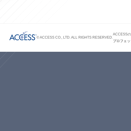
ACCES
© ACCESS CO., LTD. ALL RIGHTS RESERVED.
プロフェッ