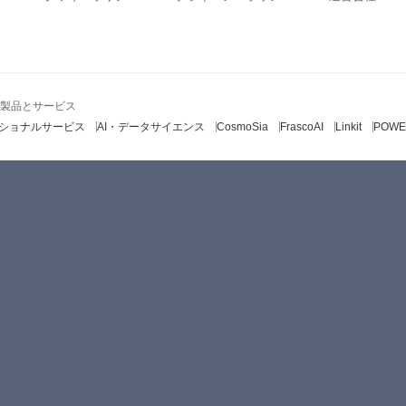
Sの製品とサービス
ショナルサービス
AI・データサイエンス
CosmoSia
FrascoAI
Linkit
POWE